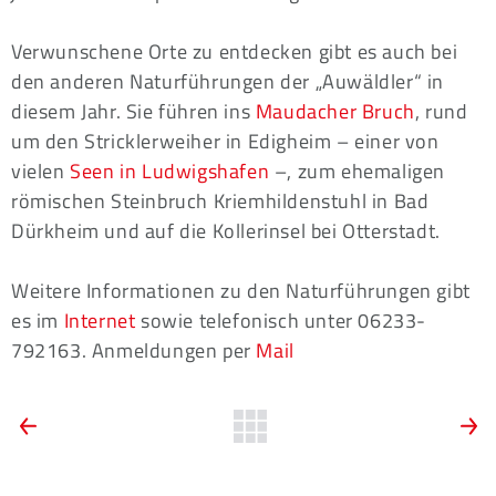
Verwunschene Orte zu entdecken gibt es auch bei
den anderen Naturführungen der „Auwäldler“ in
diesem Jahr. Sie führen ins
Maudacher Bruch
, rund
um den Stricklerweiher in Edigheim – einer von
vielen
Seen in Ludwigshafen
–, zum ehemaligen
römischen Steinbruch Kriemhildenstuhl in Bad
Dürkheim und auf die Kollerinsel bei Otterstadt.
Weitere Informationen zu den Naturführungen gibt
es im
Internet
sowie telefonisch unter 06233-
792163. Anmeldungen per
Mail
ARTIKEL-
Vorherige
Zurück
N
News:
N
zur
NAVIGATION
Fasnacht
J
Übersicht
feiern
n