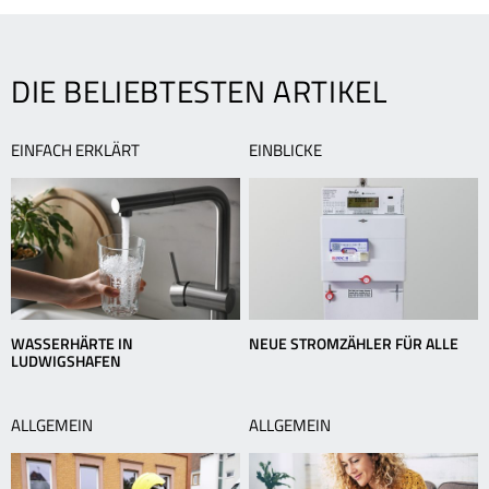
–
d
ein
B
Erbe
b
DIE BELIEBTESTEN ARTIKEL
Babylons
T
EINFACH ERKLÄRT
EINBLICKE
WASSERHÄRTE IN
NEUE STROMZÄHLER FÜR ALLE
LUDWIGSHAFEN
ALLGEMEIN
ALLGEMEIN