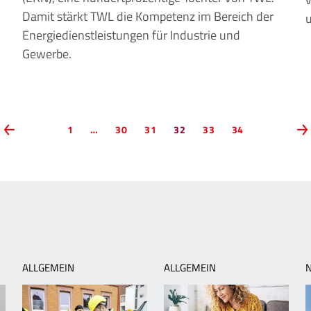
Damit stärkt TWL die Kompetenz im Bereich der
u
Energiedienstleistungen für Industrie und
Gewerbe.
VORHERIGE
Seite
Seite
Seite
Seite
Seite
Seite
1
…
30
31
32
33
34
SEITE
ALLGEMEIN
ALLGEMEIN