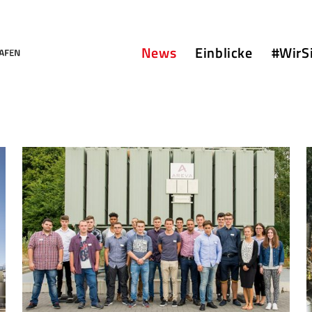
News
Einblicke
#WirS