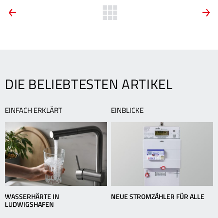
ARTIKEL-
Vorherige
Zurück
N
News:
N
zur
NAVIGATION
TWL
M
Übersicht
bietet
T
auch
z
vegane
e
Energie
S
DIE BELIEBTESTEN ARTIKEL
EINFACH ERKLÄRT
EINBLICKE
WASSERHÄRTE IN
NEUE STROMZÄHLER FÜR ALLE
LUDWIGSHAFEN