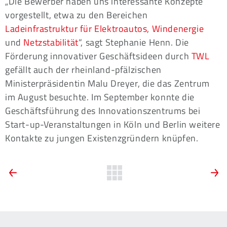
„Die Bewerber haben uns interessante Konzepte
vorgestellt, etwa zu den Bereichen
Ladeinfrastruktur für Elektroautos
,
Windenergie
und
Netzstabilität
“, sagt Stephanie Henn. Die
Förderung innovativer Geschäftsideen durch
TWL
gefällt auch der rheinland-pfälzischen
Ministerpräsidentin Malu Dreyer, die das Zentrum
im August besuchte. Im September konnte die
Geschäftsführung des Innovationszentrums bei
Start-up-Veranstaltungen in Köln und Berlin weitere
Kontakte zu jungen Existenzgründern knüpfen.
ARTIKEL-
Vorherige
Zurück
N
News:
N
zur
NAVIGATION
Experten
T
Übersicht
für
S
ein
ü
sicheres
d