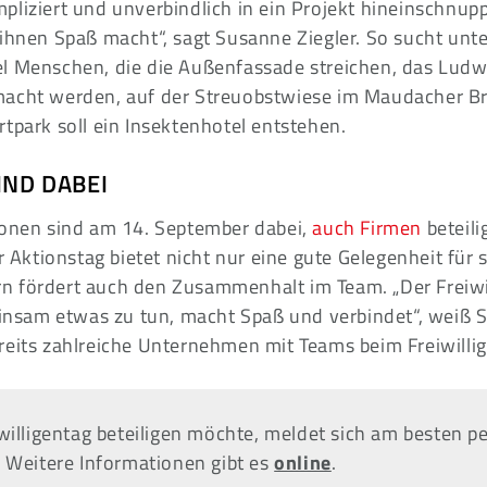
pliziert und unverbindlich in ein Projekt hineinschnup
 ihnen Spaß macht“, sagt Susanne Ziegler. So sucht unt
l Menschen, die die Außenfassade streichen, das Ludw
macht werden, auf der Streuobstwiese im Maudacher B
tpark soll ein Insektenhotel entstehen.
IND DABEI
sonen sind am 14. September dabei,
auch Firmen
beteili
r Aktionstag bietet nicht nur eine gute Gelegenheit für 
 fördert auch den Zusammenhalt im Team. „Der Freiwill
sam etwas zu tun, macht Spaß und verbindet“, weiß S
reits zahlreiche Unternehmen mit Teams beim Freiwilli
willigentag beteiligen möchte, meldet sich am besten pe
. Weitere Informationen gibt es
online
.