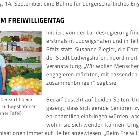
g, 14. September, eine Bühne für bürgerschaftliches E
M FREIWILLIGENTAG
Initiiert von der Landesregierung fin
erstmals in Ludwigshafen und in Tei
Pfalz statt. Susanne Ziegler, die Eh
der Stadt Ludwigshafen, koordiniert
Veranstaltung. „Wir wollen Menschen
engagieren möchten, mit passenden
zusammenbringen“, sagt sie.
Bedarf besteht auf beiden Seiten. 
lfer sucht beim
ie Ludwigshafener
gezeigt, dass sich gerade Senioren 
ener Tafel)
ehrenamtlich einbringen würden, abe
wohin sie sich wenden können. Umg
isationen immer auf Helfer angewiesen. „Beim Freiwil