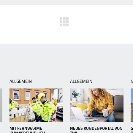
herige
Zurück
ws:
zur
L-
Übersicht
ndenzentrum
zt
ßstäbe
ALLGEMEIN
ALLGEMEIN
MIT FERNWÄRME
NEUES KUNDENPORTAL VON
G
KLIMAFREUNDLICH
TWL