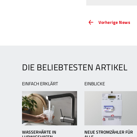
ARTIKEL-
Vor
Vorherige News
Ne
NAVIGATION
TW
Ku
set
Ma
DIE BELIEBTESTEN ARTIKEL
EINFACH ERKLÄRT
EINBLICKE
WASSERHÄRTE IN
NEUE STROMZÄHLER FÜR
LUDWIGSHAFEN
ALLE