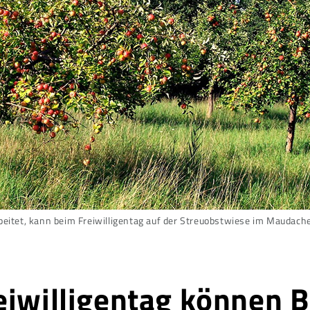
beitet, kann beim Freiwilligentag auf der Streuobstwiese im Maudach
eiwilligentag können 