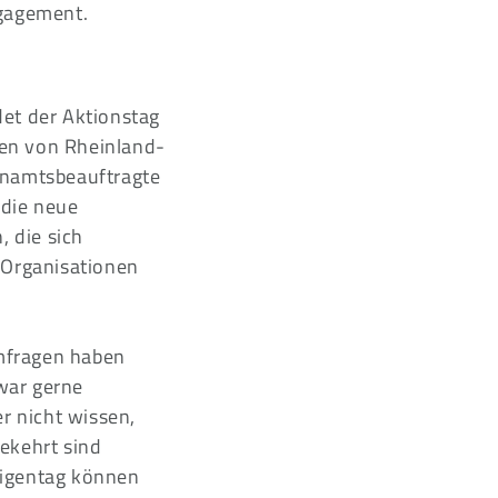
ngagement.
det der Aktionstag
len von Rheinland-
renamtsbeauftragte
 die neue
, die sich
 Organisationen
Umfragen haben
zwar gerne
r nicht wissen,
ekehrt sind
ligentag können