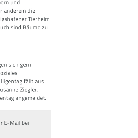
pern und
er anderem die
igshafener Tierheim
ruch sind Bäume zu
gen sich gern.
soziales
igentag fällt aus
usanne Ziegler.
gentag angemeldet.
r E-Mail bei