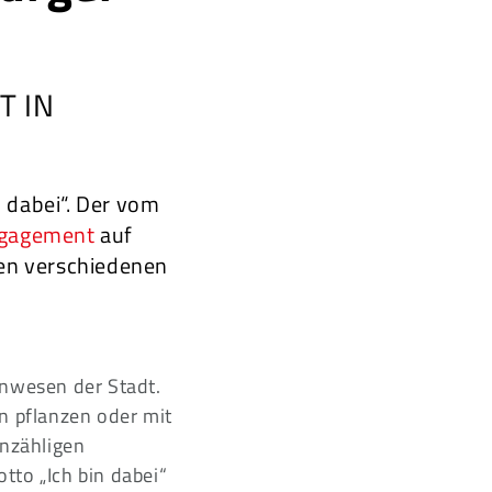
T IN
n dabei“. Der vom
ngagement
auf
en verschiedenen
inwesen der Stadt.
 pflanzen oder mit
nzähligen
tto „Ich bin dabei“