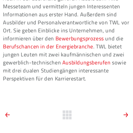
Messeteam und vermitteln jungen Interessenten
Informationen aus erster Hand. Außerdem sind
Ausbilder und Personalverantwortliche von TWL vor
Ort. Sie geben Einblicke ins Unternehmen, und
informieren über den
Bewerbungsprozess
und die
Berufschancen in der Energiebranche
. TWL bietet
jungen Leuten mit zwei kaufmännischen und zwei
gewerblich-technischen
Ausbildungsberufen
sowie
mit drei dualen Studiengängen interessante
Perspektiven für den Karrierestart.
ARTIKEL-
Vorherige
Zurück
N
News:
N
zur
NAVIGATION
„Grüner
V
Übersicht
Wasserstoff
v