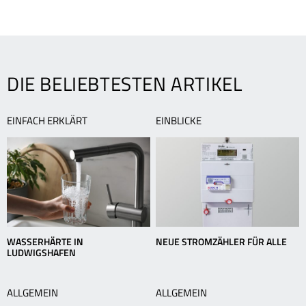
zur
NAVIGATION
Umweltfreundlicher
L
Übersicht
Winterurlaub
g
nutzt
t
Mensch
G
und
DIE BELIEBTESTEN ARTIKEL
Natur
EINFACH ERKLÄRT
EINBLICKE
WASSERHÄRTE IN
NEUE STROMZÄHLER FÜR ALLE
LUDWIGSHAFEN
ALLGEMEIN
ALLGEMEIN