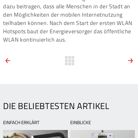
dazu beitragen, dass alle Menschen in der Stadt an
den Möglichkeiten der mobilen Internetnutzung
teilhaben können. Nach dem Start der ersten WLAN
Hotspots baut der Energieversorger das öffentliche
WLAN kontinuierlich aus.
ARTIKEL-
Vorherige
Zurück
N
News:
N
zur
NAVIGATION
Festival
T
Übersicht
des
e
deutschen
I
Films
T
auf
1
DIE BELIEBTESTEN ARTIKEL
der
Parkinsel
EINFACH ERKLÄRT
EINBLICKE