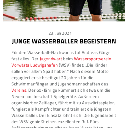
Posted
23. Juli 2021
on
JUNGE WASSERBALLER BEGEISTERN
Für den Wasserball-Nachwuchs tut Andreas Görge
fast alles: Der
Jugendwart
beim
Wassersportverein
Vorwärts Ludwigshafen
(WSV) findet: „Die Kinder
sollen vor allem Spaß haben.“ Nach diesem Motto
engagiert er sich seit gut 20 Jahren für die
Schwimmanfänger und Jugendmannschaften des
Vereins.
Der 60-Jährige kümmert sich etwa um die
Neuen und beschafft Spielgeräte. Außerdem
organisiert er Zeltlager, fährt mit zu Auswärtsspielen,
fungiert als Kampfrichter und trainiert die jüngsten
Wasserballer. Der Einsatz lohnt sich: Die Jugendarbeit
des WSV genießt einen exzellenten Ruf. Fürs
Anfängerschwimmen gibt es lange Wartelisten, und