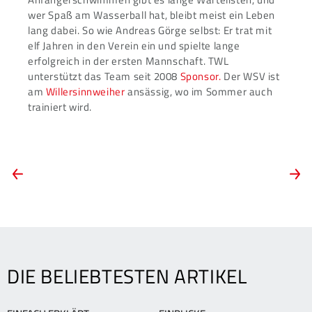
wer Spaß am Wasserball hat, bleibt meist ein Leben
lang dabei. So wie Andreas Görge selbst: Er trat mit
elf Jahren in den Verein ein und spielte lange
erfolgreich in der ersten Mannschaft. TWL
unterstützt das Team seit 2008
Sponsor.
Der WSV ist
am
Willersinnweiher
ansässig, wo im Sommer auch
trainiert wird.
ARTIKEL-
Vorheriger
N
Artikel:
A
NAVIGATION
Die
S
Lobbyistin
d
für
V
Kinder
DIE BELIEBTESTEN ARTIKEL