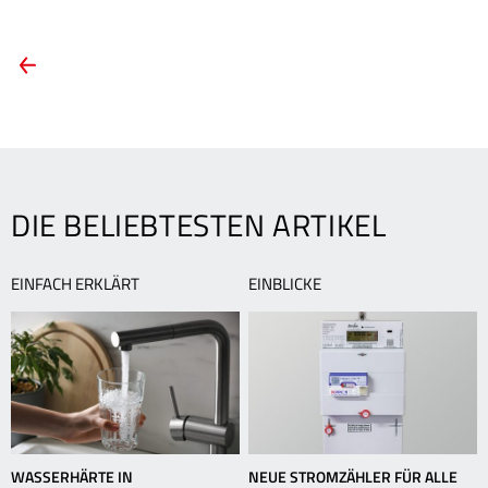
ARTIKEL-
Vorheriger
Artikel:
NAVIGATION
WÄRME
MIT
WEITBLICK
DIE BELIEBTESTEN ARTIKEL
EINFACH ERKLÄRT
EINBLICKE
WASSERHÄRTE IN
NEUE STROMZÄHLER FÜR ALLE