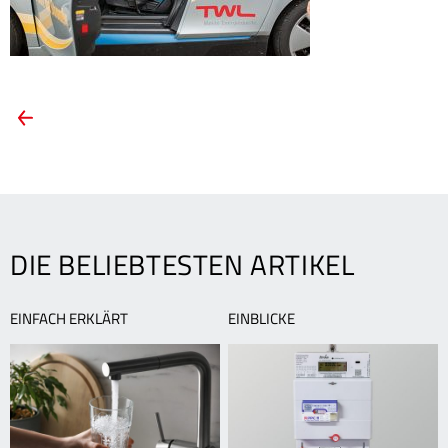
ARTIKEL-
Vorheriger
Artikel:
NAVIGATION
TWL
baut
Ladeinfrastruktur
für
E-
DIE BELIEBTESTEN ARTIKEL
Autos
aus
EINFACH ERKLÄRT
EINBLICKE