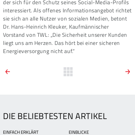
der sich für den Schutz seines Social-Media-Profils
interessiert. Als offenes Informationsangebot richtet
sie sich an alle Nutzer von sozialen Medien, betont
Dr. Hans-Heinrich Kleuker, Kaufmännischer
Vorstand von TWL: „Die Sicherheit unserer Kunden
liegt uns am Herzen. Das hört bei einer sicheren
Energieversorgung nicht auf.“
ARTIKEL-
Vorherige
Zurück
N
News:
N
zur
NAVIGATION
Eulen-
T
Übersicht
Spieler
b
Gunnar
L
Dietrich
f
fliegt
E
DIE BELIEBTESTEN ARTIKEL
auf
A
Zahlen
a
EINFACH ERKLÄRT
EINBLICKE