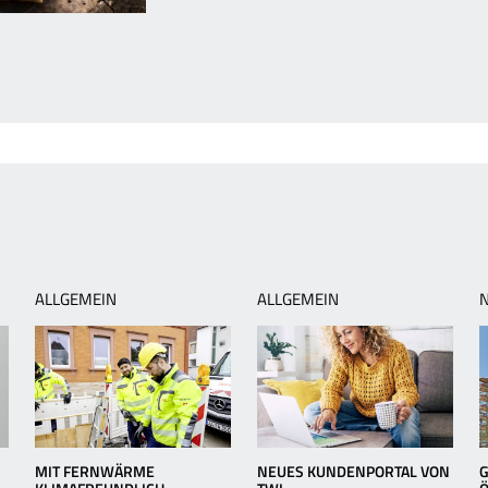
orheriger
rtikel:
egionale
üche:
fälzer
uiche
it
urst
nd
raut
ALLGEMEIN
ALLGEMEIN
MIT FERNWÄRME
NEUES KUNDENPORTAL VON
G