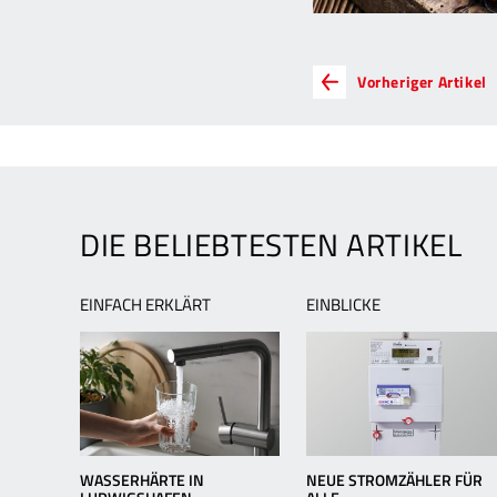
ARTIKEL-
V
Vorheriger Artikel
A
NAVIGATION
R
K
P
Q
m
DIE BELIEBTESTEN ARTIKEL
W
u
K
EINFACH ERKLÄRT
EINBLICKE
WASSERHÄRTE IN
NEUE STROMZÄHLER FÜR