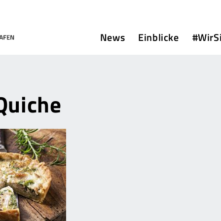
News
Einblicke
#WirS
Quiche