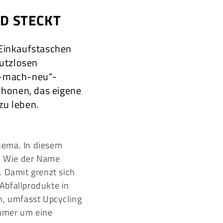
D STECKT
 Einkaufstaschen
nutzlosen
t-mach-neu“-
schonen, das eigene
zu leben.
hema. In diesem
. Wie der Name
. Damit grenzt sich
Abfallprodukte in
, umfasst Upcycling
immer um eine