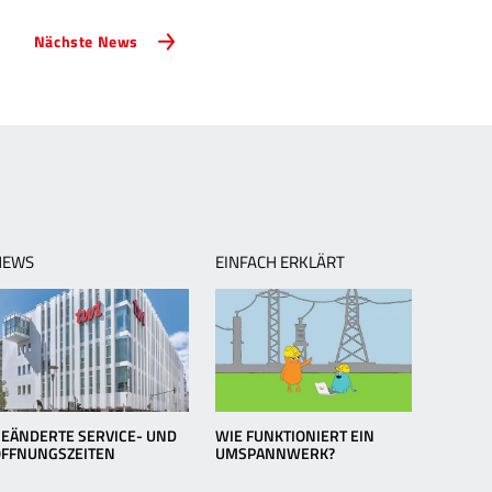
Nächste
Nächste News
News:
Stadtbibliothek
Ludwigshafen:
Ein
multikultureller
Ort
der
Begegnung
NEWS
EINFACH ERKLÄRT
EÄNDERTE SERVICE- UND
WIE FUNKTIONIERT EIN
ÖFFNUNGSZEITEN
UMSPANNWERK?