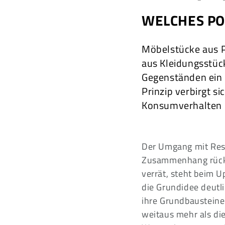
WELCHES PO
Möbelstücke aus P
aus Kleidungsstück
Gegenständen ein 
Prinzip verbirgt si
Konsumverhalten e
Der Umgang mit Ress
Zusammenhang rückt
verrät, steht beim U
die Grundidee deutl
ihre Grundbaustein
weitaus mehr als di