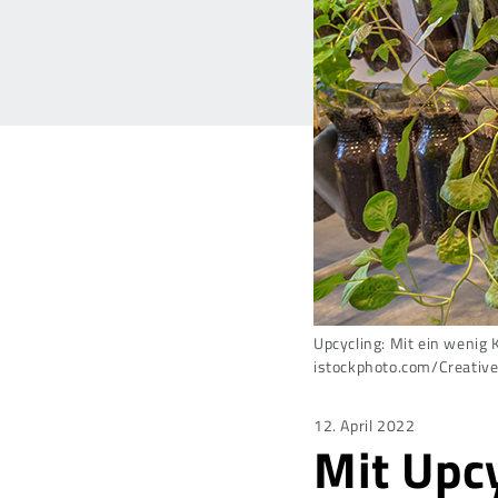
Upcycling: Mit ein wenig 
istockphoto.com/Creativ
Posted
12. April 2022
Mit Upc
on