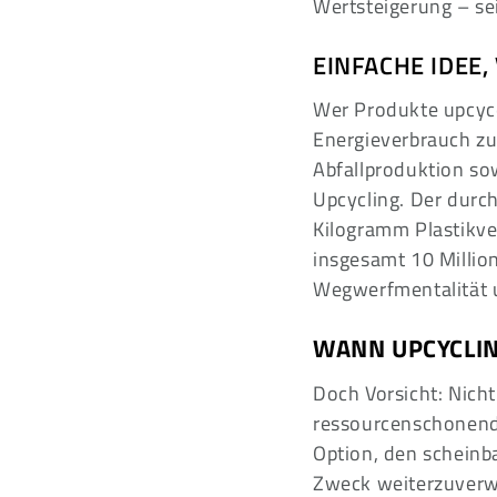
Wertsteigerung – sei
EINFACHE IDEE,
Wer Produkte upcyce
Energieverbrauch zu
Abfallproduktion so
Upcycling. Der durch
Kilogramm Plastikve
insgesamt 10 Million
Wegwerfmentalität 
WANN UPCYCLI
Doch Vorsicht: Nicht
ressourcenschonend. 
Option, den scheinb
Zweck weiterzuverwe