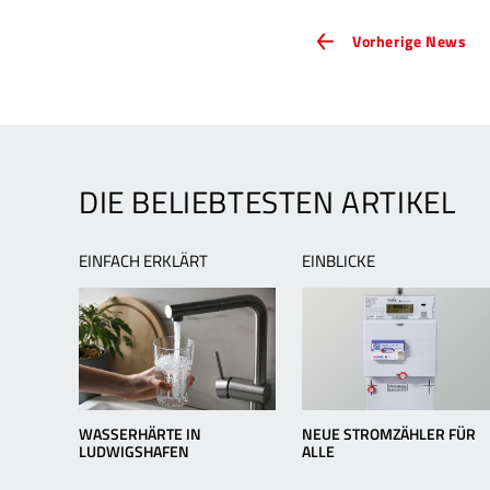
ARTIKEL-
Vor
Vorherige News
Ne
NAVIGATION
Alt
Ka
DIE BELIEBTESTEN ARTIKEL
EINFACH ERKLÄRT
EINBLICKE
WASSERHÄRTE IN
NEUE STROMZÄHLER FÜR
LUDWIGSHAFEN
ALLE