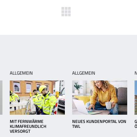
herige
Zurück
ws:
zur
e
Übersicht
mmerschleuse
ALLGEMEIN
ALLGEMEIN
MIT FERNWÄRME
NEUES KUNDENPORTAL VON
G
KLIMAFREUNDLICH
TWL
VERSORGT