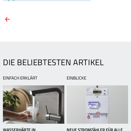
ARTIKEL-
Vorheriger
Artikel:
NAVIGATION
Leitungswasser
–
das
Lebenselixier
aus
DIE BELIEBTESTEN ARTIKEL
der
Tiefe
EINFACH ERKLÄRT
EINBLICKE
WASSERHÄRTE IN
NEUE STROMZÄHLER FÜR ALLE