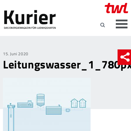
Posted
15. Juni 2020
Leitungswasser_1_780p
on