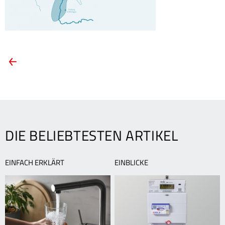
ARTIKEL-
Vorheriger
Artikel:
NAVIGATION
Leitungswasser
–
das
Lebenselixier
aus
DIE BELIEBTESTEN ARTIKEL
der
Tiefe
EINFACH ERKLÄRT
EINBLICKE