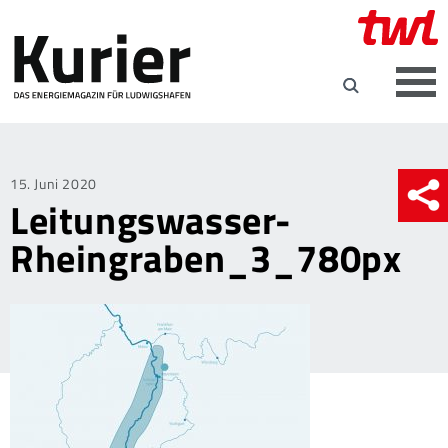
Posted
15. Juni 2020
Leitungswasser-
on
Rheingraben_3_780px