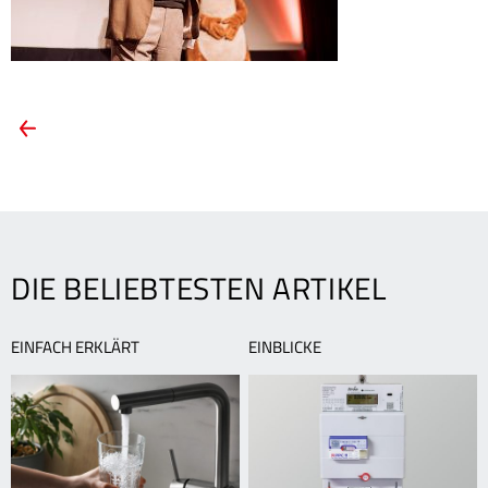
ARTIKEL-
Vorheriger
Artikel:
NAVIGATION
Kinderfilme
auf
der
Parkinsel
begeistern
DIE BELIEBTESTEN ARTIKEL
mit
tollen
Geschichten
EINFACH ERKLÄRT
EINBLICKE