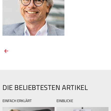
ARTIKEL-
Vorheriger
Artikel:
NAVIGATION
Fruchtiger
Salat
für
heiße
Tage:
DIE BELIEBTESTEN ARTIKEL
Rezeptidee
von
Michael
EINFACH ERKLÄRT
EINBLICKE
Cordier