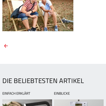
ARTIKEL-
Vorheriger
Artikel:
NAVIGATION
Festivalfans
sind
begeistert
vom
Kino
DIE BELIEBTESTEN ARTIKEL
am
Rheinstrand
EINFACH ERKLÄRT
EINBLICKE