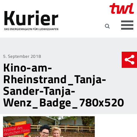
Posted
5. September 2018
Kino-am-
on
Rheinstrand_Tanja-
Sander-Tanja-
Wenz_Badge_780x520