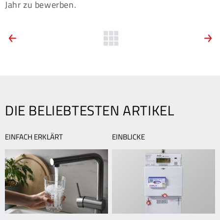
Jahr zu bewerben.
ARTIKEL-
Vorherige
Zurück
N
News:
N
zur
NAVIGATION
Geänderte
T
Übersicht
Service-
K
und
B
Öffnungszeiten
a
h
DIE BELIEBTESTEN ARTIKEL
N
EINFACH ERKLÄRT
EINBLICKE