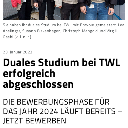
Sie haben ihr duales Studium bei TWL mit Bravour gemeistert: Lea
Anslinger, Susann Birkenhagen, Christoph Mangold und Virgjil
Gashi (v. l. n. r.).
Posted
23. Januar 2023
Duales Studium bei TWL
on
erfolgreich
abgeschlossen
DIE BEWERBUNGSPHASE FÜR
DAS JAHR 2024 LÄUFT BEREITS –
JETZT BEWERBEN