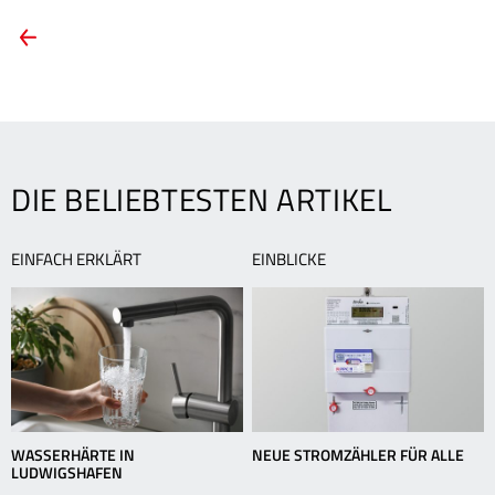
ARTIKEL-
Vorheriger
Artikel:
NAVIGATION
Die
Zukunft
kann
kommen
DIE BELIEBTESTEN ARTIKEL
EINFACH ERKLÄRT
EINBLICKE
WASSERHÄRTE IN
NEUE STROMZÄHLER FÜR ALLE
LUDWIGSHAFEN