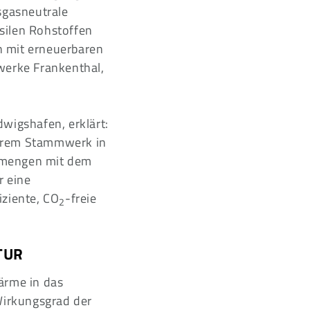
sgasneutrale
silen Rohstoffen
n mit erneuerbaren
werke Frankenthal,
wigshafen, erklärt:
serem Stammwerk in
ttmengen mit dem
r eine
iziente, CO
-freie
2
TUR
ärme in das
Wirkungsgrad der