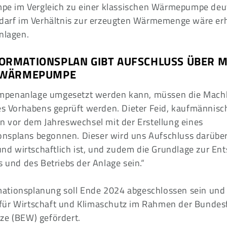
 im Vergleich zu einer klassischen Wärmepumpe deutl
edarf im Verhältnis zur erzeugten Wärmemenge wäre erhe
nlagen.
RMATIONSPLAN GIBT AUFSCHLUSS ÜBER M
RWÄRMEPUMPE
penanlage umgesetzt werden kann, müssen die Machb
des Vorhabens geprüft werden. Dieter Feid, kaufmännisc
en vor dem Jahreswechsel mit der Erstellung eines
splans begonnen. Dieser wird uns Aufschluss darüber
 und wirtschaftlich ist, und zudem die Grundlage zur E
s und des Betriebs der Anlage sein.“
ationsplanung soll Ende 2024 abgeschlossen sein und 
für Wirtschaft und Klimaschutz im Rahmen der Bundes
ze (BEW) gefördert.