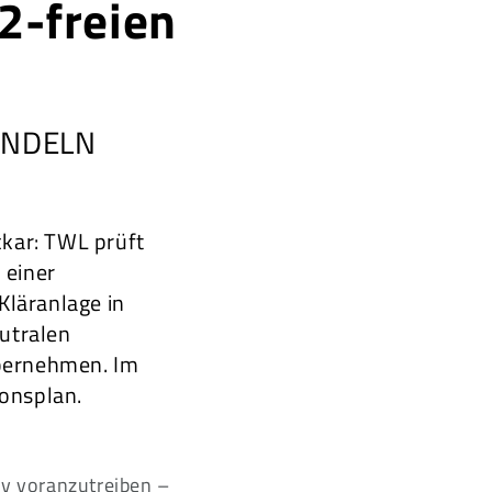
-freien
ÜNDELN
ckar: TWL prüft
 einer
läranlage in
eutralen
bernehmen. Im
ionsplan.
iv voranzutreiben –