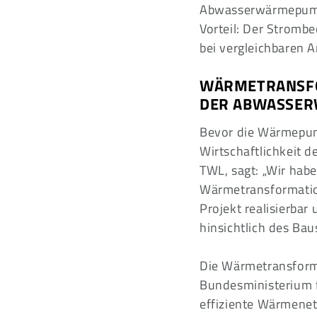
Abwasserwärmepumpe
Vorteil: Der Stromb
bei vergleichbaren A
WÄRMETRANSFO
DER ABWASSE
Bevor die Wärmepum
Wirtschaftlichkeit 
TWL, sagt: „Wir hab
Wärmetransformation
Projekt realisierbar
hinsichtlich des Bau
Die Wärmetransform
Bundesministerium 
effiziente Wärmenet