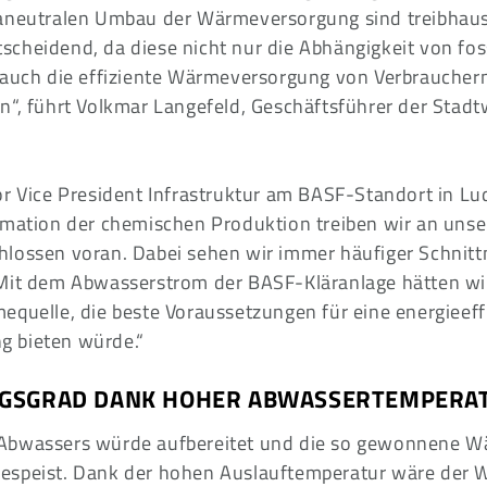
maneutralen Umbau der Wärmeversorgung sind treibhau
cheidend, da diese nicht nur die Abhängigkeit von fos
 auch die effiziente Wärmeversorgung von Verbraucher
n“, führt Volkmar Langefeld, Geschäftsführer der Stadt
r Vice President Infrastruktur am BASF-Standort in Lud
rmation der chemischen Produktion treiben wir an un
hlossen voran. Dabei sehen wir immer häufiger Schni
Mit dem Abwasserstrom der BASF-Kläranlage hätten wi
equelle, die beste Voraussetzungen für eine energieeff
 bieten würde.“
GSGRAD DANK HOHER ABWASSERTEMPERA
Abwassers würde aufbereitet und die so gewonnene W
espeist. Dank der hohen Auslauftemperatur wäre der 