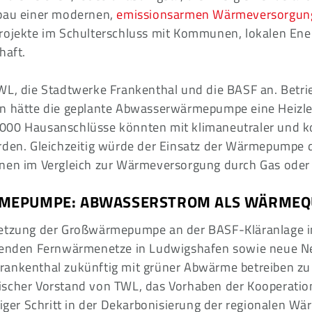
sbau einer modernen,
emissionsarmen Wärmeversorgun
rojekte im Schulterschluss mit Kommunen, lokalen Ene
haft.
WL, die Stadtwerke Frankenthal und die BASF an. Betri
n hätte die geplante Abwasserwärmepumpe eine Heizlei
000 Hausanschlüsse könnten mit klimaneutraler und k
rden. Gleichzeitig würde der Einsatz der Wärmepumpe 
nen im Vergleich zur Wärmeversorgung durch Gas oder 
EPUMPE: ABWASSERSTROM ALS WÄRMEQ
setzung der Großwärmepumpe an der BASF-Kläranlage i
ehenden Fernwärmenetze in Ludwigshafen sowie neue Ne
ankenthal zukünftig mit grüner Abwärme betreiben zu 
scher Vorstand von TWL, das Vorhaben der Kooperatio
tiger Schritt in der Dekarbonisierung der regionalen W