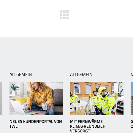
herige
Zurück
ws:
zur
ihnachtsspende
Übersicht
ei
dwigshafener
eine
ALLGEMEIN
ALLGEMEIN
NEUES KUNDENPORTAL VON
MIT FERNWÄRME
G
TWL
KLIMAFREUNDLICH
VERSORGT