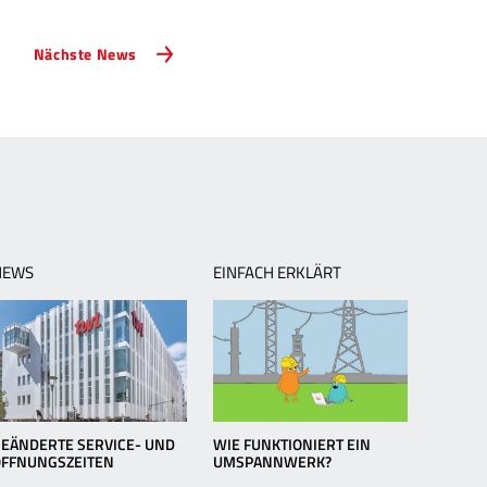
Nächste
Nächste News
News:
Neuer
Instagram-
Auftritt
von
TWL
–
jetzt
folgen
NEWS
EINFACH ERKLÄRT
EÄNDERTE SERVICE- UND
WIE FUNKTIONIERT EIN
ÖFFNUNGSZEITEN
UMSPANNWERK?