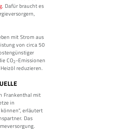
g
. Dafür braucht es
rgieversorgern,
eben mit Strom aus
stung von circa 50
ostengünstiger
die CO
-Emissionen
2
Heizöl reduzieren.
UELLE
n Frankenthal mit
tze in
können“, erläutert
nspartner. Das
ärmeversorgung.