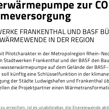
rwärmepumpe zur CO2
rmeversorgung
WERKE FRANKENTHAL UND BASF B
 WÄRMEWENDE IN DER REGION
 mit Pilotcharakter in der Metropolregion Rhein-Ne
n Stadtwerken Frankenthal und der BASF den Bau
Abwasserwärmepumpe auf dem Gelände der BASF-K
 soll künftig eine Schlüsselfunktion in der kliman
ung der Städte Ludwigshafen und Frankenthal ü
tellen die Projektpartner einen Wärmetransformat
zu erreichen, ist es unabdingbar, die Energiewende akt