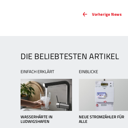
ARTIKEL-
Vor
Vorherige News
Ne
NAVIGATION
We
für
zw
Lu
Ver
DIE BELIEBTESTEN ARTIKEL
EINFACH ERKLÄRT
EINBLICKE
WASSERHÄRTE IN
NEUE STROMZÄHLER FÜR
LUDWIGSHAFEN
ALLE