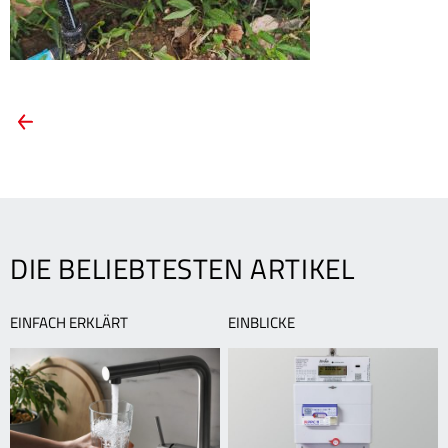
ARTIKEL-
Vorheriger
Artikel:
NAVIGATION
Wasserzähler
vor
Frost
schützen
DIE BELIEBTESTEN ARTIKEL
EINFACH ERKLÄRT
EINBLICKE