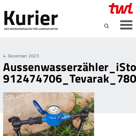
Posted
4. Dezember 2023
Aussenwasserzähler_iSto
on
912474706_Tevarak_78