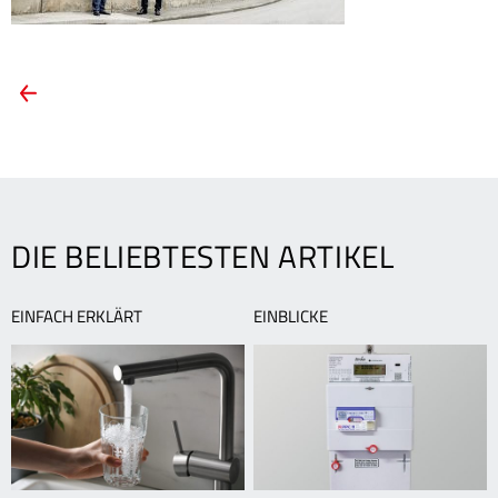
ARTIKEL-
Vorheriger
Artikel:
NAVIGATION
Vorteil
Fernwärme!
DIE BELIEBTESTEN ARTIKEL
EINFACH ERKLÄRT
EINBLICKE