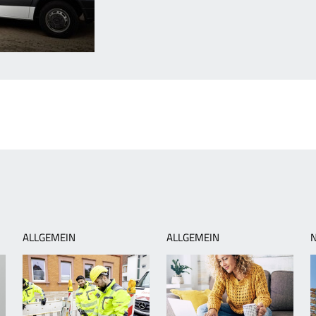
orheriger
rtikel:
eim
WL
nfomobil
ibt’s
nergiespartipps
ALLGEMEIN
ALLGEMEIN