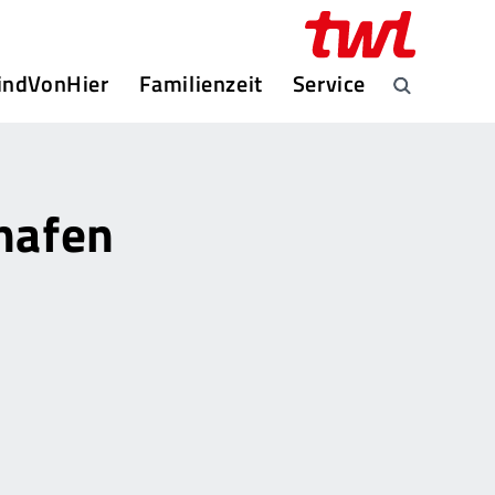
indVonHier
Familienzeit
Service
hafen