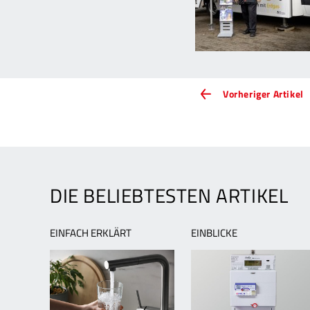
ARTIKEL-
V
Vorheriger Artikel
A
NAVIGATION
B
T
I
g
E
DIE BELIEBTESTEN ARTIKEL
EINFACH ERKLÄRT
EINBLICKE