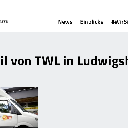
News
Einblicke
#WirS
il von TWL in Ludwigs