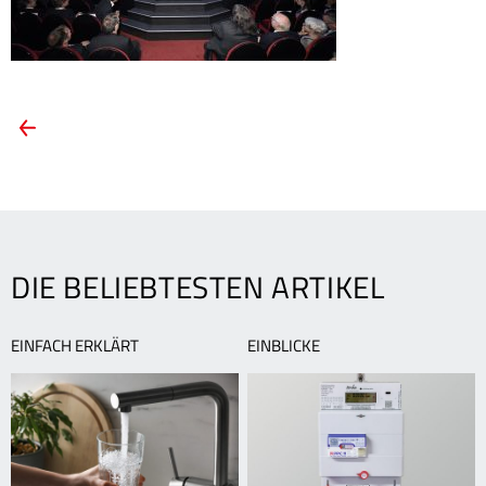
ARTIKEL-
Vorheriger
Artikel:
NAVIGATION
TWL
erhält
Innovationspreis
TOP
100
DIE BELIEBTESTEN ARTIKEL
EINFACH ERKLÄRT
EINBLICKE