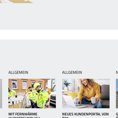
orheriger
rtikel:
trom
paren
m
aushalt
ALLGEMEIN
ALLGEMEIN
MIT FERNWÄRME
NEUES KUNDENPORTAL VON
G