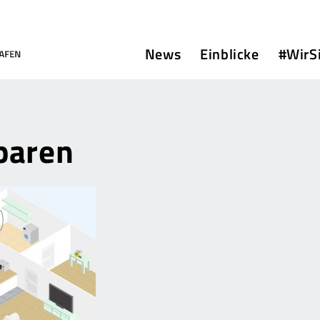
News
Einblicke
#WirS
paren