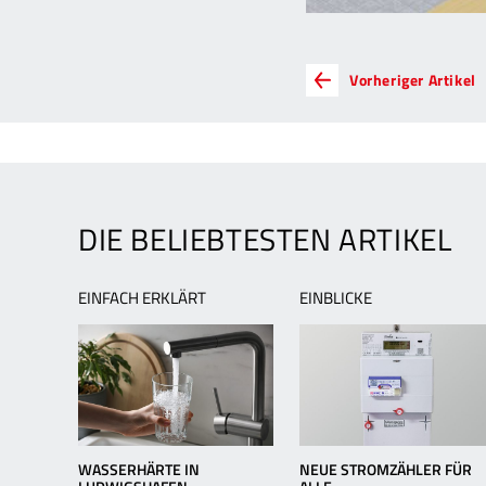
ARTIKEL-
V
Vorheriger Artikel
A
NAVIGATION
S
s
i
H
DIE BELIEBTESTEN ARTIKEL
EINFACH ERKLÄRT
EINBLICKE
WASSERHÄRTE IN
NEUE STROMZÄHLER FÜR