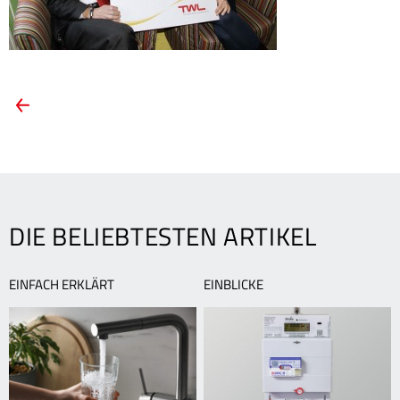
ARTIKEL-
Vorheriger
Artikel:
NAVIGATION
5.000
Euro
für
den
Kinderschutzdienst
DIE BELIEBTESTEN ARTIKEL
Ludwigshafen
EINFACH ERKLÄRT
EINBLICKE