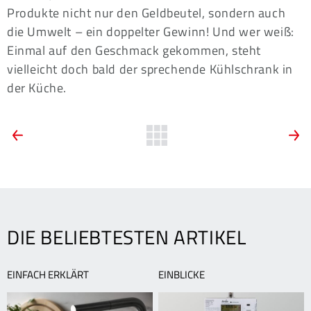
Produkte nicht nur den Geldbeutel, sondern auch
die Umwelt – ein doppelter Gewinn! Und wer weiß:
Einmal auf den Geschmack gekommen, steht
vielleicht doch bald der sprechende Kühlschrank in
der Küche.
ARTIKEL-
Vorherige
Zurück
N
News:
N
zur
NAVIGATION
Rheinuferfest:
D
Übersicht
Ludwigshafen
–
startet
e
in
b
den
DIE BELIEBTESTEN ARTIKEL
Sommer
EINFACH ERKLÄRT
EINBLICKE