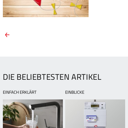
ARTIKEL-
Vorheriger
Artikel:
NAVIGATION
Selbstgebaute
Drachen
für
die
stürmische
DIE BELIEBTESTEN ARTIKEL
Jahreszeit
EINFACH ERKLÄRT
EINBLICKE