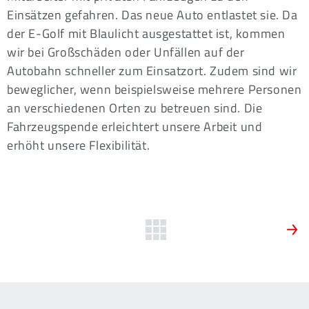
Einsätzen gefahren. Das neue Auto entlastet sie. Da
der E-Golf mit Blaulicht ausgestattet ist, kommen
wir bei Großschäden oder Unfällen auf der
Autobahn schneller zum Einsatzort. Zudem sind wir
beweglicher, wenn beispielsweise mehrere Personen
an verschiedenen Orten zu betreuen sind. Die
Fahrzeugspende erleichtert unsere Arbeit und
erhöht unsere Flexibilität.
ARTIKEL-
Zurück
N
N
zur
NAVIGATION
A
Übersicht
d
F
i