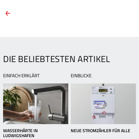
ARTIKEL-
Vorheriger
Artikel:
NAVIGATION
Nachhaltig
heizen
mit
Fernwärme
von
DIE BELIEBTESTEN ARTIKEL
TWL
EINFACH ERKLÄRT
EINBLICKE
WASSERHÄRTE IN
NEUE STROMZÄHLER FÜR ALLE
LUDWIGSHAFEN