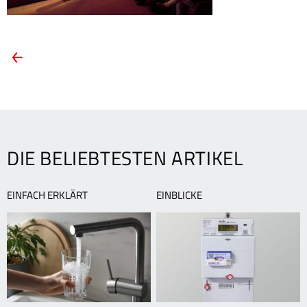
ARTIKEL-
Vorheriger
Artikel:
NAVIGATION
Im
Programm
des
Filmfestivals
steckt
DIE BELIEBTESTEN ARTIKEL
ein
ganzes
Jahr
EINFACH ERKLÄRT
EINBLICKE
Arbeit