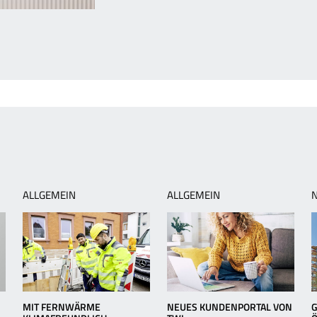
orheriger
rtikel:
ünstiger
WL-
artungsservice
ür
ohlige
ärme
ALLGEMEIN
ALLGEMEIN
MIT FERNWÄRME
NEUES KUNDENPORTAL VON
G