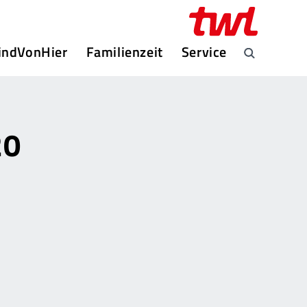
indVonHier
Familienzeit
Service
20