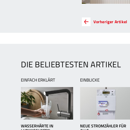
ARTIKEL-
V
Vorheriger Artikel
A
NAVIGATION
G
T
W
f
w
DIE BELIEBTESTEN ARTIKEL
W
EINFACH ERKLÄRT
EINBLICKE
WASSERHÄRTE IN
NEUE STROMZÄHLER FÜR