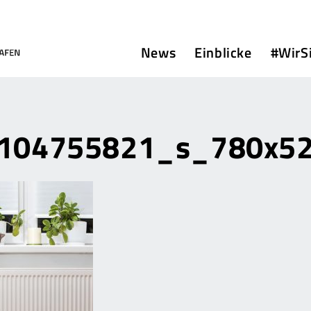
News
Einblicke
#WirS
a_104755821_s_780x5