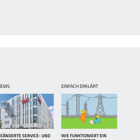
NEWS
EINFACH ERKLÄRT
EÄNDERTE SERVICE- UND
WIE FUNKTIONIERT EIN