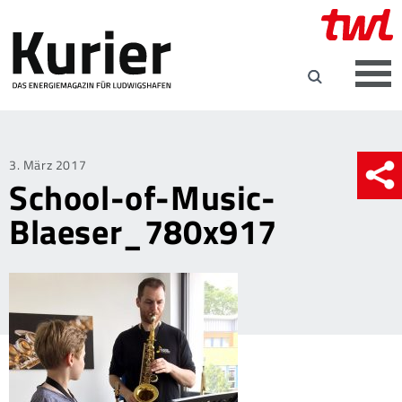
Posted
3. März 2017
School-of-Music-
on
Blaeser_780x917