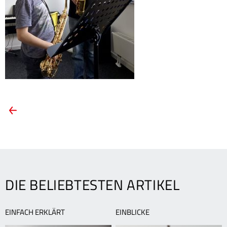
ARTIKEL-
Vorheriger
Artikel:
NAVIGATION
Günstiger
Einstieg
in
die
School
DIE BELIEBTESTEN ARTIKEL
of
Music
Ludwigshafen
EINFACH ERKLÄRT
EINBLICKE