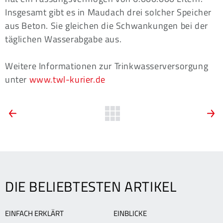
Insgesamt gibt es in Maudach drei solcher Speicher
aus Beton. Sie gleichen die Schwankungen bei der
täglichen Wasserabgabe aus.
Weitere Informationen zur Trinkwasserversorgung
unter
www.twl-kurier.de
ARTIKEL-
Vorherige
Zurück
N
News:
N
zur
NAVIGATION
TWL
T
Übersicht
Metering
s
übernimmt
T
Zählerwesen
DIE BELIEBTESTEN ARTIKEL
EINFACH ERKLÄRT
EINBLICKE