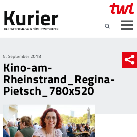
Posted
5. September 2018
Kino-am-
on
Rheinstrand_Regina-
Pietsch_780x520