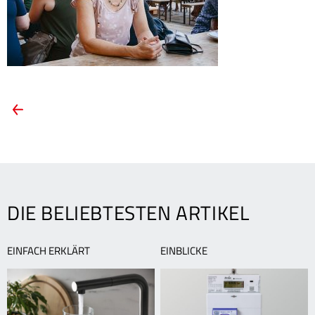
ARTIKEL-
Vorheriger
Artikel:
NAVIGATION
Festivalfans
sind
begeistert
vom
Kino
DIE BELIEBTESTEN ARTIKEL
am
Rheinstrand
EINFACH ERKLÄRT
EINBLICKE