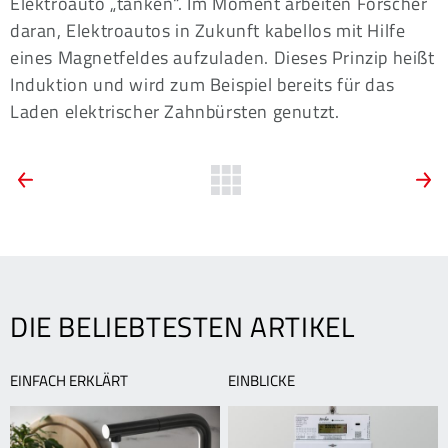
Elektroauto „tanken“. Im Moment arbeiten Forscher
daran, Elektroautos in Zukunft kabellos mit Hilfe
eines Magnetfeldes aufzuladen. Dieses Prinzip heißt
Induktion und wird zum Beispiel bereits für das
Laden elektrischer Zahnbürsten genutzt.
ARTIKEL-
Vorheriger
Zurück
N
Artikel:
A
zur
NAVIGATION
Was
W
Übersicht
ist
s
Sponsoring?
h
d
F
DIE BELIEBTESTEN ARTIKEL
EINFACH ERKLÄRT
EINBLICKE