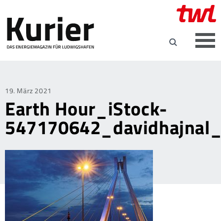
Posted
19. März 2021
Earth Hour_iStock-
on
547170642_davidhajnal