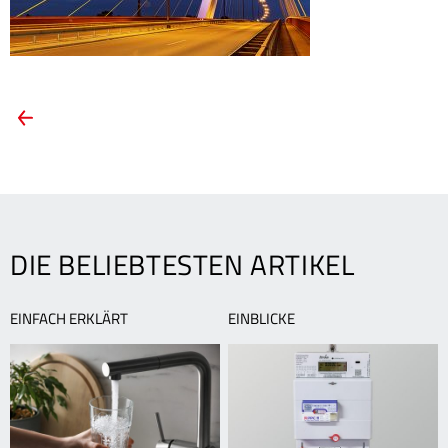
ARTIKEL-
Vorheriger
Artikel:
NAVIGATION
Earth
Hour:
Licht
aus
für
DIE BELIEBTESTEN ARTIKEL
den
Klimaschutz!
EINFACH ERKLÄRT
EINBLICKE