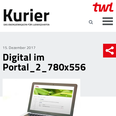
Posted
15. Dezember 2017
Digital im
on
Portal_2_780x556