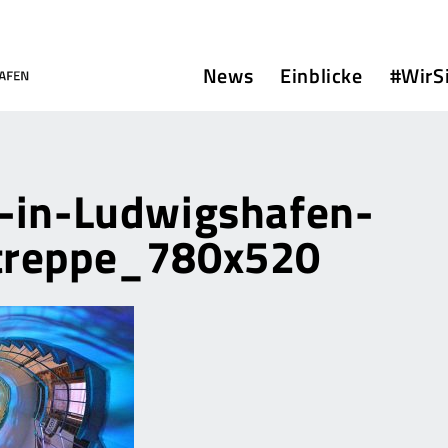
News
Einblicke
#WirS
-in-Ludwigshafen-
treppe_780x520