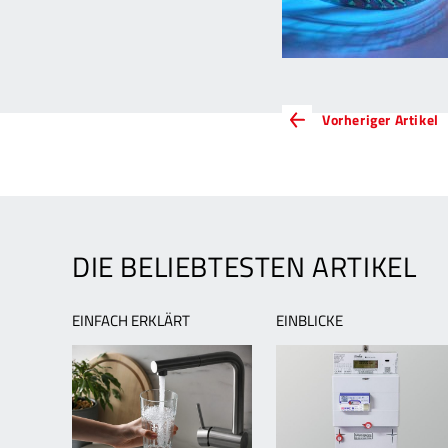
ARTIKEL-
V
Vorheriger Artikel
A
NAVIGATION
D
k
i
L
–
DIE BELIEBTESTEN ARTIKEL
v
B
z
EINFACH ERKLÄRT
EINBLICKE
E
L