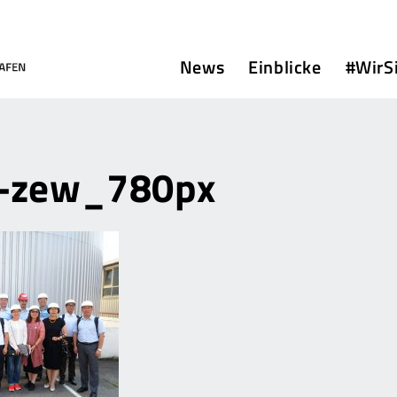
News
Einblicke
#WirS
d-zew_780px