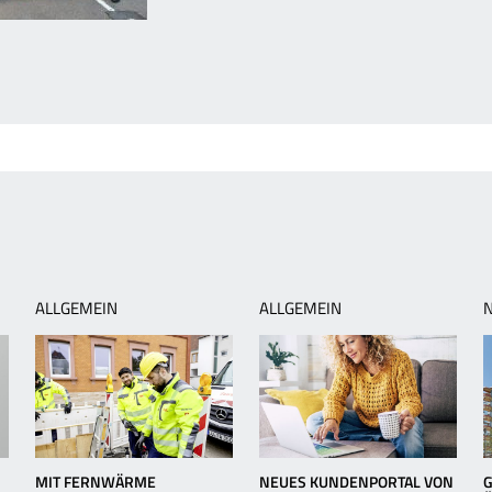
orheriger
rtikel:
esuch
us
em
eich
er
itte
ALLGEMEIN
ALLGEMEIN
MIT FERNWÄRME
NEUES KUNDENPORTAL VON
G