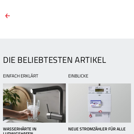
ARTIKEL-
Vorheriger
Artikel:
NAVIGATION
Im
Adventskalender
von
TWL
stecken
DIE BELIEBTESTEN ARTIKEL
viele
Überraschungen
EINFACH ERKLÄRT
EINBLICKE
WASSERHÄRTE IN
NEUE STROMZÄHLER FÜR ALLE
LUDWIGSHAFEN