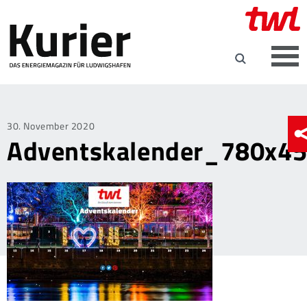
Posted
30. November 2020
Adventskalender_780x4
on