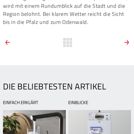
wird mit einem Rundumblick auf die Stadt und die
Region belohnt. Bei klarem Wetter reicht die Sicht
bis in die Pfalz und zum Odenwald.
ARTIKEL-
Vorherige
Zurück
N
News:
N
zur
NAVIGATION
TWL-
„
Übersicht
Fernwärme:
m
lokal,
m
grün
n
und
P
DIE BELIEBTESTEN ARTIKEL
günstig
EINFACH ERKLÄRT
EINBLICKE