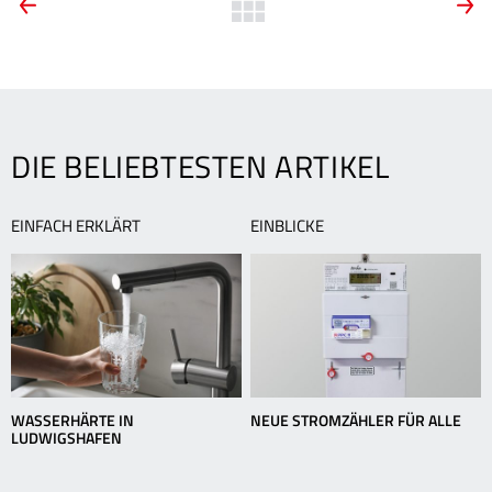
ARTIKEL-
Zurück
Artikel:
A
zur
NAVIGATION
Warum
W
Übersicht
ist
i
Herbstlaub
e
bunt?
E
DIE BELIEBTESTEN ARTIKEL
EINFACH ERKLÄRT
EINBLICKE
WASSERHÄRTE IN
NEUE STROMZÄHLER FÜR ALLE
LUDWIGSHAFEN