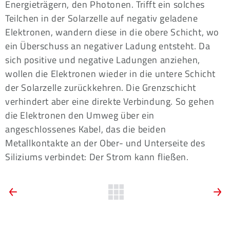
Energieträgern, den Photonen. Trifft ein solches
Teilchen in der Solarzelle auf negativ geladene
Elektronen, wandern diese in die obere Schicht, wo
ein Überschuss an negativer Ladung entsteht. Da
sich positive und negative Ladungen anziehen,
wollen die Elektronen wieder in die untere Schicht
der Solarzelle zurückkehren. Die Grenzschicht
verhindert aber eine direkte Verbindung. So gehen
die Elektronen den Umweg über ein
angeschlossenes Kabel, das die beiden
Metallkontakte an der Ober- und Unterseite des
Siliziums verbindet: Der Strom kann fließen.
ARTIKEL-
Vorheriger
Zurück
N
Artikel:
A
zur
NAVIGATION
Was
W
Übersicht
steckt
e