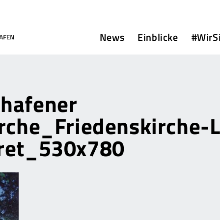
News
Einblicke
#WirS
hafener
irche_Friedenskirche-
ret_530x780