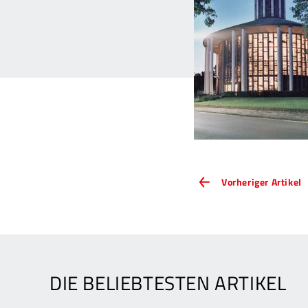
ARTIKEL-
V
Vorheriger Artikel
A
NAVIGATION
V
H
i
d
L
DIE BELIEBTESTEN ARTIKEL
K