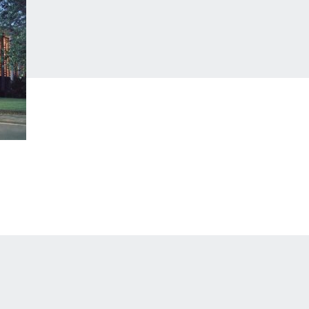
orheriger
rtikel:
olles
aus
n
er
udwigshafener
ulturkirche