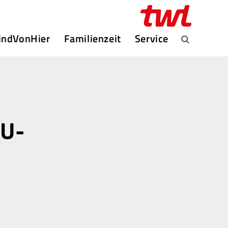
indVonHier
Familienzeit
Service
LU-