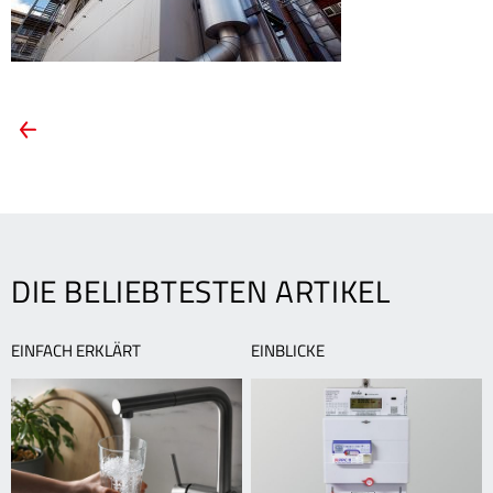
ARTIKEL-
Vorheriger
Artikel:
NAVIGATION
TWL
fördert
die
nachhaltige
Stromversorgung
DIE BELIEBTESTEN ARTIKEL
EINFACH ERKLÄRT
EINBLICKE