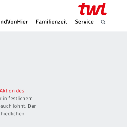
indVonHier
Familienzeit
Service
Aktion des
r in festlichem
such lohnt. Der
chiedlichen