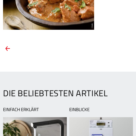
ARTIKEL-
Vorheriger
Artikel:
NAVIGATION
Rezept
für
Feinschmecker:
Indisches
Fischcurry
DIE BELIEBTESTEN ARTIKEL
EINFACH ERKLÄRT
EINBLICKE